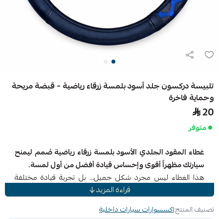
تلبيسة دركسون جلد أسود بلمسة زرقاء رياضية – قبضة مريحة
وحماية فاخرة
20
متوفر
غطاء المقود الجلدي الأسود بلمسة زرقاء رياضية صُمم ليمنح
سيارتك مظهراً أقوى وإحساس قيادة أفضل من أول لمسة.
هذا الغطاء ليس مجرد شكل جميل… بل تجربة قيادة مختلفة
قراءة المزيد
بالكامل.
مصنوع من جلد أسود فاخر عالي الجودة بملمس ناعم ومتين، مع
تصنيف المنتج:
اكسسوارات سيارات داخلية
تفاصيل زرقاء رياضية مانعة للانزلاق على الجانبين تمنحك تحكماً