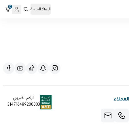
0
اللغة:
العربية
ينة سيارات LMS
لعملاء
الرقم الضريبي
314716489200003