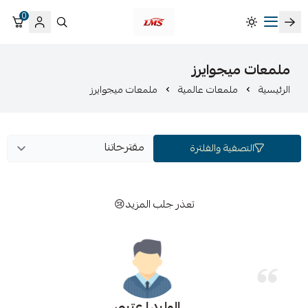
0
متجر لمسات الشرقية لزينة سيارات LMS
ملمعات ميجوايرز
الرئيسية
ملمعات عالمية
ملمعات ميجوايرز
التصفية والفلترة
تعذر جلب المزيد😢
الوليد ا عتيبي