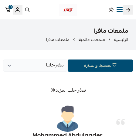
0
متجر لمسات الشرقية لزينة سيارات LMS
ملمعات مافرا
الرئيسية
ملمعات عالمية
ملمعات مافرا
التصفية والفلترة
تعذر جلب المزيد😢
Mohammed Abdulqader