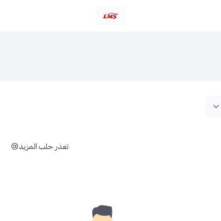
متجر لمسات الشرقية لزينة سيارات LMS
تعذر جلب المزيد😢