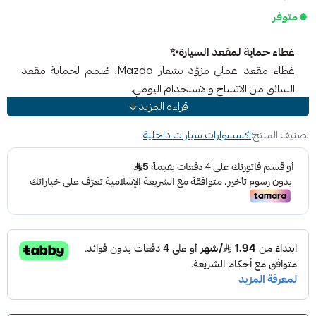
متوفر
غطاء حماية لمقعد السيارة✨
غطاء مقعد عملي مزوّد بشعار Mazda، صُمم لحماية مقعد
السائق من الاتساخ والاستخدام اليومي.
قراءة المزيد
يمكن استخدامه بسهولة في التنقل اليومي، بعد التمارين، أثناء
السفر، أو في أي وقت تريد فيه تقليل تعرض المقعد للبقع والغبار.
تصنيف المنتج:
اكسسوارات سيارات داخلية
المميزات
يساعد على حماية المقعد من الأوساخ والبقع الخفيفة
تركيب سريع خلال ثوانٍ بدون أدوات
قابل للغسيل وإعادة الاستخدام
خفيف وسهل التخزين داخل السيارة
تصميم بسيط بشعار Mazda
الاستخدام اليومي
مناسب للاستخدام
:
بعد التمارين أو الأنشطة الخارجية
الرحلات والسفر