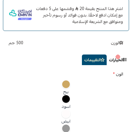
الاستخدام اليومي المتكرر للسيارة
اشترِ هذا المنتج بقيمة 20
وقسّمها على 5 دفعات
الرغبة في الحفاظ على نظافة المقعد لفترة أطول
مع إمكان ادفع لاحقًا، بدون فوائد أو رسوم تأخير
المقاس: يناسب أغلب مقاعد السيارات
ومتوافق مع الشريعة الإسلامية
الخامة: قماش عملي قابل للغسيل
الوزن
500 جم
الخيارات
التقييمات
الون
*
بيج
اسود
ابيض