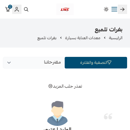
0
متجر لمسات الشرقية لزينة سيارات LMS
بفرات تلميع
الرئيسية
معدات العناية بسيارة
بفرات تلميع
التصفية والفلترة
تعذر جلب المزيد😢
الوليد ا عتيبي