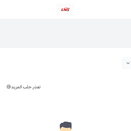
متجر لمسات الشرقية لزينة سيارات LMS
تعذر جلب المزيد😢