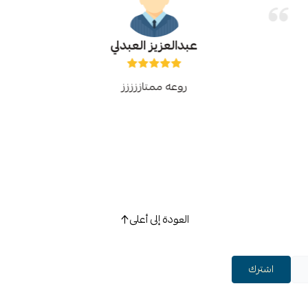
عبدالعزيز العبدلي
روعه ممتاززززز
العودة إلى أعلى
اشترك