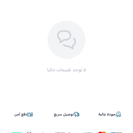
لأن العناية بالسيارة لم تعد تحتاج وقت أو مجهود كبير.
بقطعة واحدة فقط تحصل على نظافة ولمعان احترافي في دقائق.
اجعل سيارتك دائماً في أفضل مظهر… ووفّر وقتك وتكاليف
التنظيف المتكرر. ✨
لا توجد تقييمات حاليا
جودة عالية
توصيل سريع
دفع آمن