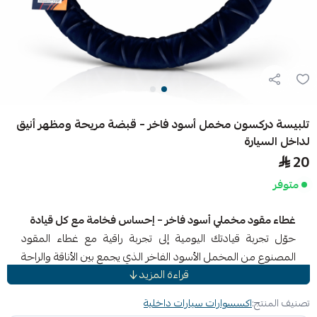
تلبيسة دركسون مخمل أسود فاخر – قبضة مريحة ومظهر أنيق
لداخل السيارة
20
متوفر
غطاء مقود مخملي أسود فاخر – إحساس فخامة مع كل قيادة
حوّل تجربة قيادتك اليومية إلى تجربة راقية مع غطاء المقود
المصنوع من المخمل الأسود الفاخر الذي يجمع بين الأناقة والراحة
قراءة المزيد
والقبضة المثالية في كل رحلة.
تم تصميم هذا الغطاء ليمنحك إحساساً ناعماً ومريحاً عند
تصنيف المنتج:
اكسسوارات سيارات داخلية
الإمساك بالمقود، مع مظهر أنيق يرفع من فخامة داخلية سيارتك