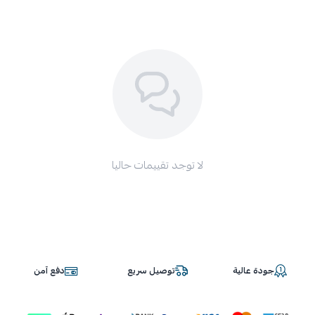
✔ تركيب سريع خلال ثواني
مرن وسهل التركيب بدون أدوات — فقط ثبّته واستمتع بالفرق فوراً.
مناسب لمن
؟
لكل من يحب الفخامة داخل سيارته
للقيادة اليومية أو السفر الطويل
فكرة هدية مميزة لعشاق السيارات 🎁
اختيار بسيط… لكن تأثيره كبير على راحتك وأناقة سيارتك.
لا توجد تقييمات حاليا
جودة عالية
توصيل سريع
دفع آمن