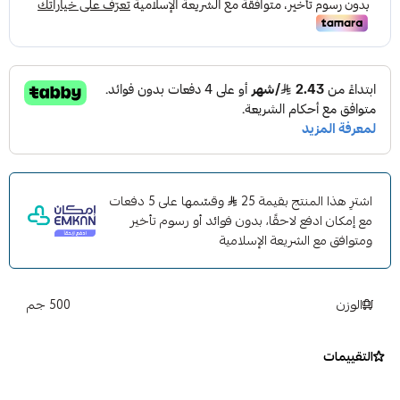
المحركات الأكبر. يوفر توصيل كهربائي مستقر بفضل الأسلاك
السميكة والمشابك المعدنية القوية.
⚡
المميزات
:
قدرة عالية 400 أمبير لتشغيل أقوى
أسلاك نحاسية سميكة لتمرير تيار ثابت
مشابك قوية بإمساك محكم على أقطاب البطارية
عزل آمن يتحمل الحرارة والاستخدام المتكرر
مناسب للاستخدام المنزلي والطوارئ والسفر
🚗 أمان… سرعة… واعتمادية
اشترِ هذا المنتج بقيمة 25
وقسّمها على 5 دفعات
سواء كنت في البيت أو على الطريق أو في البر، وجود اشتراك 400
مع إمكان ادفع لاحقًا، بدون فوائد أو رسوم تأخير
أمبير في سيارتك يمنحك راحة بال كاملة. أداة أساسية لكل سيارة.
ومتوافق مع الشريعة الإسلامية
الوزن
500 جم
التقييمات