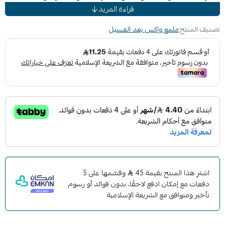
قراءة المزيد
يمكن تطبيق التركيبة غير المبيضة حتى في الشمس الكاملة!
مزيج خاص من شمع كرنوبا الفاخر لتحقيق أقصى درجات اللمعان
تصنيف المنتج:
ملمع واكس بعد الغسيل
والثراء
تركيبة بخاخ سريعة وسهلة الاستخدام ، ببساطة قم برشها
وامسحها ، ويمكن وضعها تحت أشعة الشمس الكاملة
آمنة وفعالة جميع الدهانات اللامعة والمعاطف الشفافة (لا
تستخدم في التشطيبات المسطحة أو غير اللامعة أو الساتان)
لن تترك بقايا شمع أبيض على البلاستيك الخارجي أو المطاط مثل
الشمع التقليدي
مثالي عند استخدامه مع منشفة من الألياف الدقيقة عالية الجودة
مثل الألياف الدقيقة من Meguiar's® Supreme Shine -
X2020
يوفر لمسة شمعية عميقة وغنية وتقليدية
اشترِ هذا المنتج بقيمة 45
وقسّمها على 5
دفعات مع إمكان ادفع لاحقًا، بدون فوائد أو رسوم
تأخير ومتوافق مع الشريعة الإسلامية