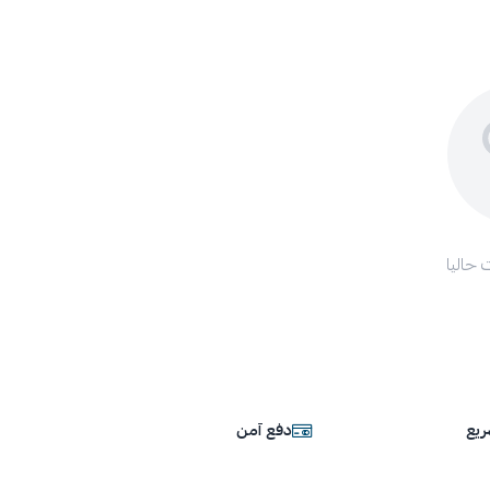
 حاليا
يع
دفع آمن