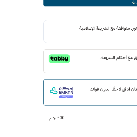
طلية وحشيات المطاط
ك الهجين هذا المنتج سهل التطبيق مثل الشمع
دويًا أو باستخدام أداة تلميع متغيرة السرعة
ج هذه الصيغة طبقة واقية من الماء تمنع الطلاء من البيئة. ويمكن
شموع ومانعات التسرب التقليدية أيضًا!
ت مع إمكان ادفع لاحقًا، بدون فوائد
500 جم