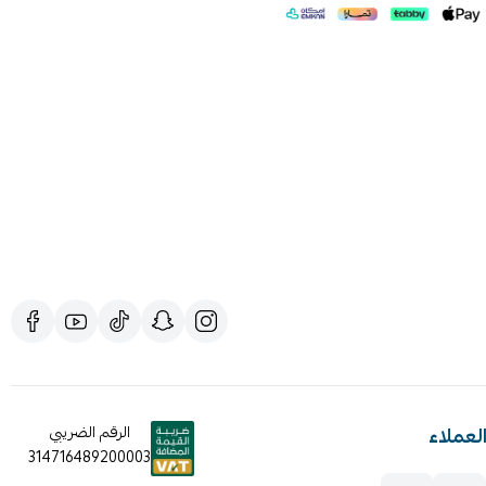
لعملاء
الرقم الضريبي
314716489200003