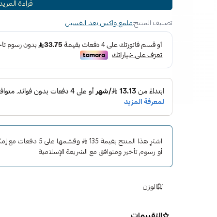
قراءة المزيد
سهل الاستخدام: يوضع مثل الشمع السائل التقليدي
لا توجد بقايا من الشمع: غير مبيض على الزخارف غير الم
تصنيف المنتج:
ملمع واكس بعد الغسيل
تجعل كيمياء ميجواير المتطورة والمتطورة من السيرامي
السائل العادي! صُممت هذه الصيغة ليتم تطبيقها إما ي
مزدوجة الحركة (DA polisher) ، وتنت
استخدامه على الكروم والبلاستيك ، أو كطبقة علوية على ال
اشترِ هذا المنتج بقيمة 135
وقسّمها على 5 دفعا
أو رسوم تأخير ومتوافق مع الشريعة الإسلامية
الوزن
التقييمات