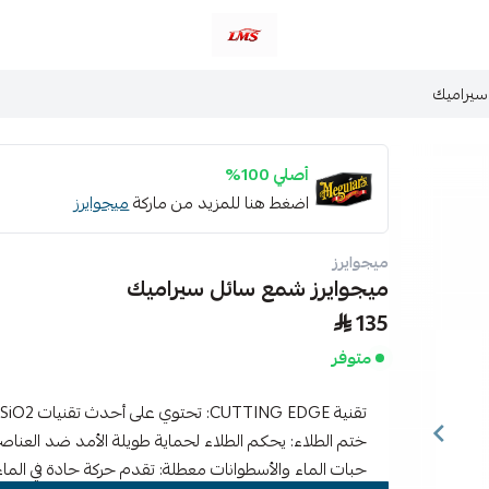
متجر لمسات الشرقية لزينة سيارات LMS
سيراميك
أصلي 100%
اضغط هنا للمزيد من ماركة
ميجوايرز
ميجوايرز
ميجوايرز شمع سائل سيراميك
135
متوفر
تقنية CUTTING EDGE: تحتوي على أحدث تقنيات Hybrid SiO2 المتقدمة
ختم الطلاء: يحكم الطلاء لحماية طويلة الأمد ضد العناصر
حبات الماء والأسطوانات معطلة: تقدم حركة حادة في الماء