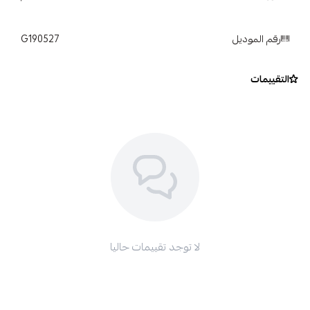
أصعب الظروف، مما يحافظ على إطاراتك لامعة ومحمية لفترة
أطول.
رقم الموديل
G190527
عزز مظهر سيارتك: امنح سيارتك الاهتمام الذي تستحقه مع
جل الإطارات الخاص بنا. استعد لجذب الأنظار أينما ذهبت!
التقييمات
لا توجد تقييمات حاليا