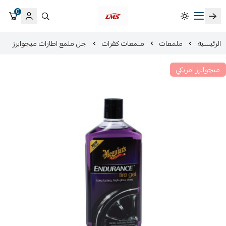
0
متجر لمسات الشرقية لزينة سيارات LMS
الرئيسية
ملمعات
ملمعات كفرات
جل ملمع اطارات ميجوايرز
ميجوايرز امريكي