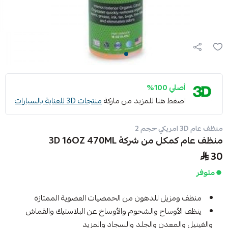
أصلي 100%
اضغط هنا للمزيد من ماركة
منتجات 3D للعناية بالسيارات
منظف عام 3D امريكي حجم 2
منظف عام كمكل من شركة 3D 16OZ 470ML
30
متوفر
منظف ​​ومزيل للدهون من الحمضيات العضوية الممتازة
ينظف الأوساخ والشحوم والأوساخ عن البلاستيك والقماش
والفينيل والمعدن والجلد والسجاد والمزيد