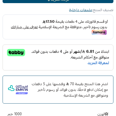
مميزات المنتج:
تصنيف المنتج:
ملمعات داخلية
✅تركيبة سريعة الفعالية.
✅لجميع المنسوجات والبلاستيك.
طريقة الاستخدام:
اعتمادا على درجة الاتساخ
يتم تخفيف المنتج حسب البيانات بالاسفل:
تنظيف السيارة من الخارج و المحرك : من 5:1 الى 1:30 قم برش
المنتج على السطح بالكامل بعد فترة تعريض قصيره
اشطف جيدا بضغط ماء عالي تنظيف السيارة من الداخل
والمنسوجات 1:10 الى 1:20 .
اشترِ هذا المنتج بقيمة 70
وقسّمها على 5 دفعات
مع إمكان ادفع لاحقًا، بدون فوائد أو رسوم تأخير
ومتوافق مع الشريعة الإسلامية
الوزن
1000 جم