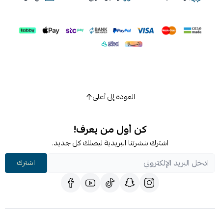
الخطوة 4:
انتقل إلى قسم جديد من الطلاء وكرر العملية
المذكورة أعلاه حتى يتم عمل لوحة كاملة باستخدام
3D ONE
.
الخطوة 5:
للحصول على أفضل النتائج ، قم بإزالة البقايا فور
التلميع باستخدام منشفة نظيفة وجافة من الألياف الدقيقة. اقلب
المنشفة أو اطوِها إلى جانب نظيف كثيرًا. للحصول على أفضل
النتائج ، استخدم الكثير من المناشف الناعمة والجافة المصنوعة
من الألياف الدقيقة.
العودة إلى أعلى
كن أول من يعرف!
اشترك بنشرتنا البريدية ليصلك كل جديد.
اشترك