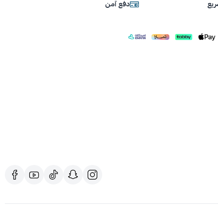
يع
دفع آمن