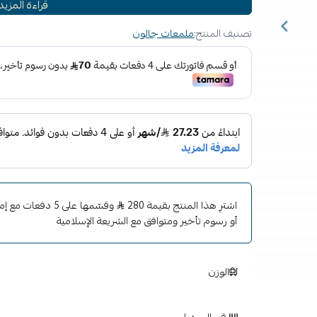
قراءة المزيد
استخدميه على أي سطح خارجي صلب وناعم.
للإطارات الخارجية ، البلاستيك والفينيل ، القوالب ، آبا
تصنيف المنتج:
ملمعات جالون
المطاطية والبلاستيكية.
يعتمد على المذيبات بدلاً من الماء ، مما يجعله شد
العاصف والغسيل المتكرر.
التركيبة عالية اللزوجة تعني احتمالية أقل لسريان الإطارا
تطبيق سهل المسح والمسح.
يحافظ على ظهور الإطارات باللون الأسود لأسابيع وليس ل
لا جري ، لا حبال - تحافظ على طلاء سيارتك نظيفًا!
اشترِ هذا المنتج بقيمة 280
وقسّمها على 5 دفع
أو رسوم تأخير ومتوافق مع الشريعة الإسلامية
الوزن