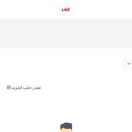
متجر لمسات الشرقية لزينة سيارات LMS
تعذر جلب المزيد😢