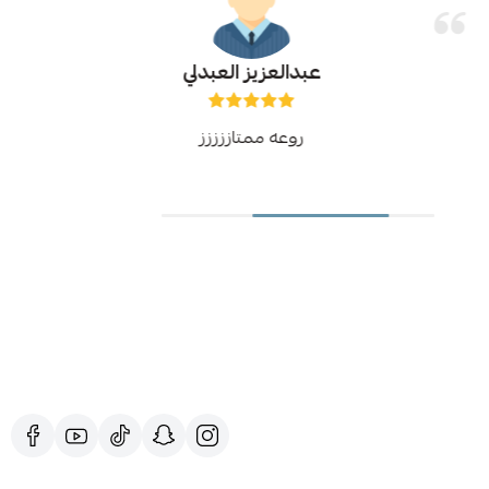
عبدالعزيز العبدلي
روعه ممتاززززز