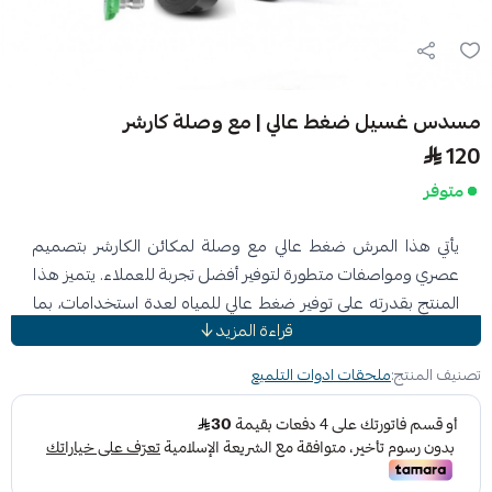
مسدس غسيل ضغط عالي | مع وصلة كارشر
120
متوفر
يأتي هذا المرش ضغط عالي مع وصلة لمكائن الكارشر بتصميم
عصري ومواصفات متطورة لتوفير أفضل تجربة للعملاء. يتميز هذا
المنتج بقدرته على توفير ضغط عالي للمياه لعدة استخدامات، بما
قراءة المزيد
في ذلك تنظيف السيارات والمنازل والكثير غيرها. كما يحتوي على
وصلة متوافقة مع مكائن الكارشر، مما يجعله سهل الاستخدام
تصنيف المنتج:
ملحقات ادوات التلميع
والتركيب. تم تصنيع هذا المرش ضغط عالي بجودة عالية ومن مواد
متينة لتحمل الاستخدام المتكرر وضمان الأداء العالي. ويتضمن
هذا المنتج أيضاً مفتاح ضبط للضغط يساعد على ضبط قدرة
التدفق لتوفير ضغط مثالي للمهام المختلفة. تعتبر هذه الخاصية