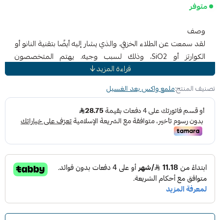
متوفر
وصف
لقد سمعت عن الطلاء الخزفي، والذي يشار إليه أيضًا بتقنية النانو أو
الكوارتز أو SiO2، وذلك لسبب وجيه. يهتم المتخصصون
قراءة المزيد
المحترفون والمؤثرون عبر الإنترنت ورفاقك في السيارة بمدى
نجاحهم في العمل - ولكن قد يكون تطبيقهم مكلفًا وصعبًا. لقد
تصنيف المنتج:
ملمع واكس بعد الغسيل
جعلنا الأمر بسيطًا، ما عليك سوى الرش والمسح باستخدام مزيج
SiO2 (ثاني أكسيد السيليكون) وTiO2 (ثاني أكسيد التيتانيوم) الذي
يغير قواعد اللعبة. توفر هذه المجموعة القوية حماية طويلة الأمد
من العناصر وخرز الماء الذي لا هوادة فيه، دون التضحية بالوضوح
البصري الحقيقي والعمق الشديد والمظهر اللامع السائل الذي
يشبه زجاج السيراميك. استخدمه كمنتج مستقل، أو كمعزز للمادة
المانعة للتسرب أو طلاء السيراميك الموجود لديك. ضعيه على
طبقات لزيادة العمق والمتانة والحماية.