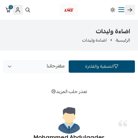
0
متجر لمسات الشرقية لزينة سيارات LMS
اضاءة وليدات
الرئيسية
اضاءة وليدات
التصفية والفلترة
تعذر جلب المزيد😢
Mohammed Abdulqader