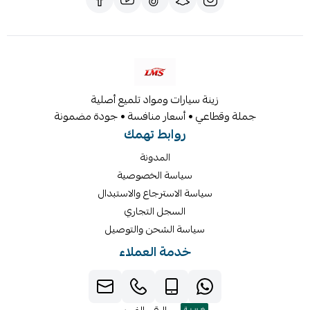
الأصلي. لا يعمل ملمع السيارة Koch Kimi فقط على تحسين مظهر
سيارتك ، ولكنه يوفر أيضًا الحماية ضد الأشعة فوق البنفسجية
والعوامل البيئية الأخرى التي يمكن أن تلحق الضرر بطلاء سيارتك
بمرور الوقت. من السهل تطبيق ملمع السيارة ويجف بسرعة ، مما
يجعله مثاليًا للاستخدام من قبل كل من المتخصصين في العناية
زينة سيارات ومواد تلميع أصلية
بالتفاصيل وعشاق السيارات في المنزل. فلماذا تستقر على سيارة
جملة وقطاعي • أسعار منافسة • جودة مضمونة
مملة وباهتة بينما يمكنك الحصول على صالة عرض مع تلميع
روابط تهمك
كوتش كيمي؟ امنح سيارتك الرعاية التي تستحقها مع هذا المنتج
الاستثنائي.
المدونة
سياسة الخصوصية
سياسة الاسترجاع والاستبدال
السجل التجاري
سياسة الشحن والتوصيل
خدمة العملاء