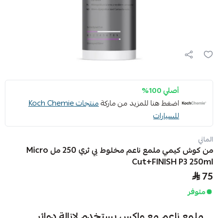
أصلي 100%
اضغط هنا للمزيد من ماركة
منتجات Koch Chemie
للسيارات
الماني
من كوش كيمي ملمع ناعم مخلوط بي ثري 250 مل Micro
Cut+FINISH P3 250ml
75
متوفر
ملمع ناعم مع واكس يستخدم لإزالة دوائر