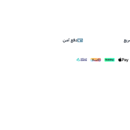
يع
دفع آمن