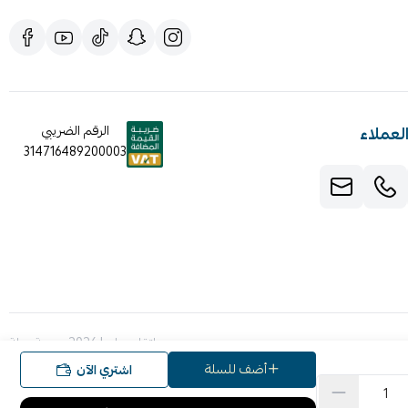
لعملاء
الرقم الضريبي
314716489200003
صنع بإتقان على | 2026
منصة سلة
أضف للسلة
اشتري الآن