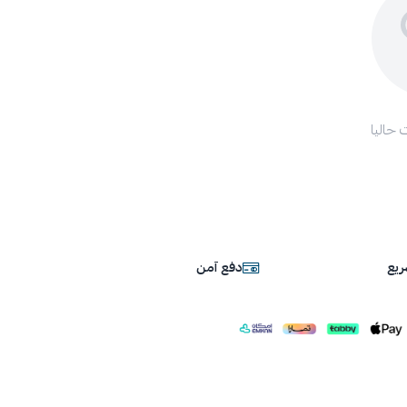
 حاليا
يع
دفع آمن