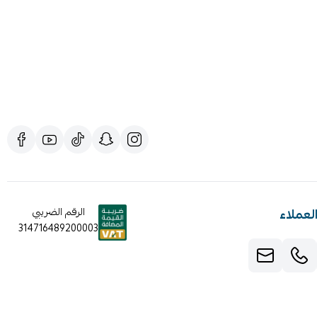
لعملاء
الرقم الضريبي
314716489200003