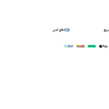
يع
دفع آمن