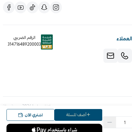
لعملاء
الرقم الضريبي
314716489200003
صنع بإتقان على | 2026
منصة سلة
أضف للسلة
اشتري الآن