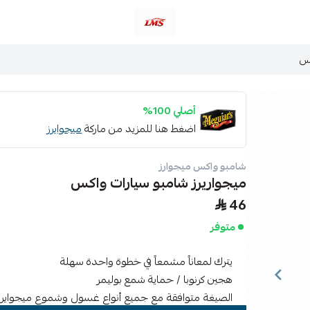
متجر لمسات الشرقية لزينة سيارات LMS
كس
أصلي 100%
اضغط هنا للمزيد من ماركة
ميجوايرز
شامبو واكس ميجوارز
ميجواريرز شامبو سيارات واكس
46
متوفر
يترك لمعاناً مشمعاً في خطوة واحدة سهلة
هجين كرنوبا / حماية شمع بوليمر
الصيغة متوافقة مع جميع أنواع غسول وشموع ميجواير ، 