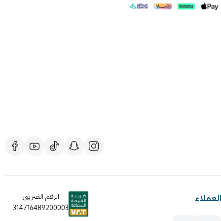
لعملاء
الرقم الضريبي
314716489200003