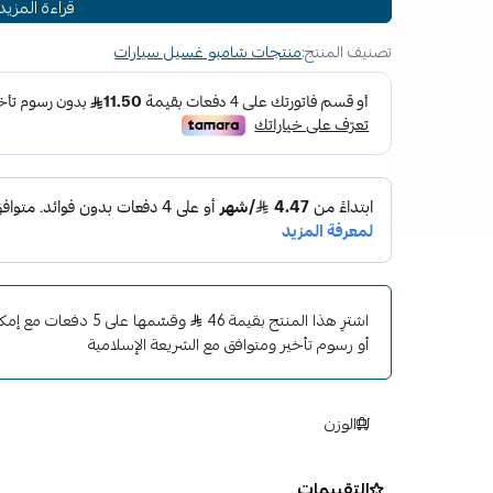
قراءة المزيد
الشمع أثناء تنظيف الطلاء بلطف
الطريقة المثلى لتنظيف وتلميع الطلاء بين الشمع المنتظم و
تصنيف المنتج:
منتجات شامبو غسيل سيارات
يعزز اللمعان واللمعان أثناء الغسيل
تقنية الكارنوبا والبوليمر الصناعي الآمن على المعاطف ال
يترك لمعاناً عميقاً ولامعاً بعد شمعه
عمل رغوة لا يصدق يزيل الأوساخ والأوساخ بأمان
ميجوايرز ألتيميت واكس وشمع هو الطريقة المثالية لي
واللمعان وإضافة اللمعان إلى تشطيب سيارتك في الفترات ال
تكون منتجات "الغسيل والشمع" التقليدية ضعيفة على رغو
الآن! مزيج ميجواير الهجين من شمع كرنوبا الفاخر والبولي
ويوفر الحماية
اشترِ هذا المنتج بقيمة 46
وقسّمها على 5 دفعات
أو رسوم تأخير ومتوافق مع الشريعة الإسلامية
الوزن
التقييمات