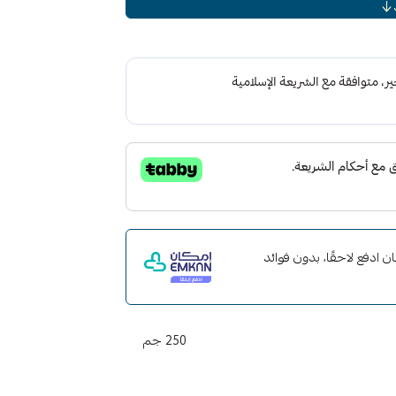
تعزيز الحماية واللمعان واللمعان
شفافة في غسيلنا التقليدي الأكثر تميزًا
س فقط للتنظيف ، ولكن أيضًا لتعزيز الحماية
فاصلة بين إزالة الشعر بالشمع بانتظام. عادة ما
ة الصابون واللمعان والحماية ، ولكن ليس بعد
مرات الاصطناعية متوافق مع جميع شمع ميجواير ،
 مع إمكان ادفع لاحقًا، بدون فوائد
250 جم