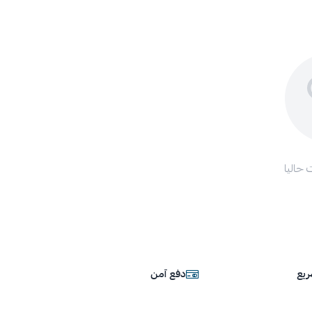
 حاليا
يع
دفع آمن