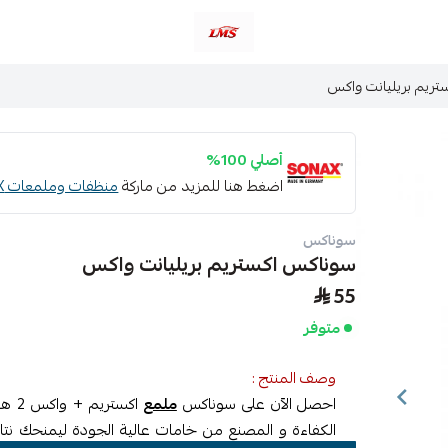
متجر لمسات الشرقية لزينة سيارات LMS
ريم بريليانت واكس
أصلي 100%
اضغط هنا للمزيد من ماركة
منظفات وملمعات SONAX
سوناكس
سوناكس اكستريم بريليانت واكس
55
متوفر
وصف المنتج :
احصل الآن على سوناكس
ملمع
الكفاءة و المصنع من خامات عالية الجودة ليمنحك نتا