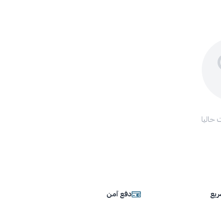
 حاليا
يع
دفع آمن