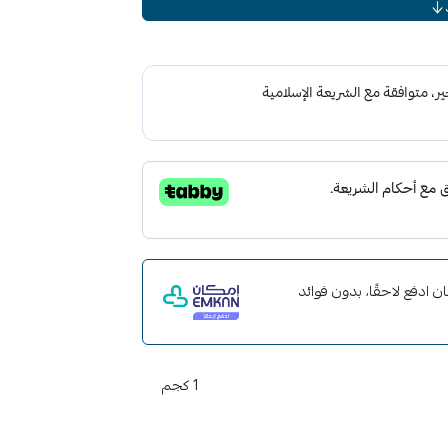
اذ الكمية.
 لمعان عالي ، ملمع وشمع عالي التأثير كشط
 مع إمكان ادفع لاحقًا، بدون فوائد
ى المظهر لا يترك أثر على الأسطح تركيبته
 والجلدية
.
1 كجم