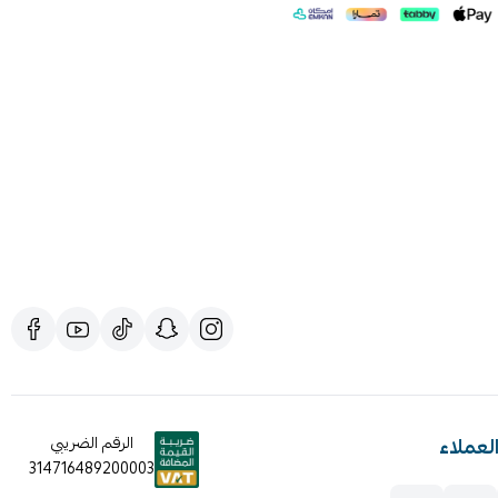
لعملاء
الرقم الضريبي
314716489200003