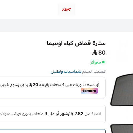
متجر لمسات الشرقية لزينة سيارات LMS
ستارة قماش كياء اوبتيما
80
متوفر
تصنيف المنتج:
شماسيات وتظليل