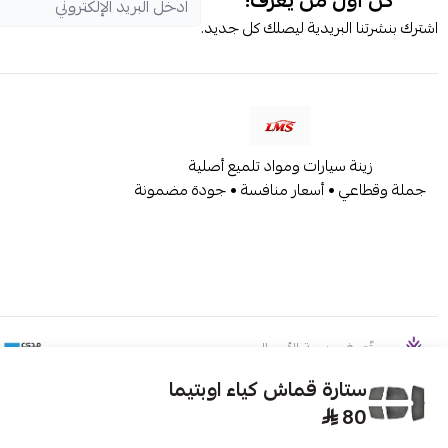
كن أول من يعرف!
اشترك بنشرتنا البريدية ليصلك كل جديد.
زينة سيارات ومواد تلميع أصلية
جملة وقطاعي • أسعار منافسة • جودة مضمونة
موثّق في منصة الأعمال
ستارة قماش كياء اوبتيما
80