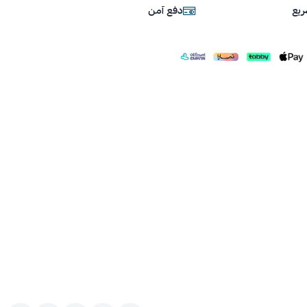
يع
دفع آمن