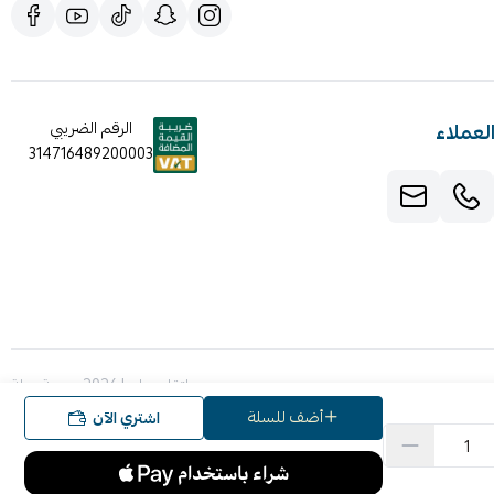
لعملاء
الرقم الضريبي
314716489200003
صنع بإتقان على | 2026
منصة سلة
أضف للسلة
اشتري الآن