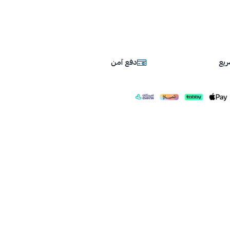
يع
دفع آمن