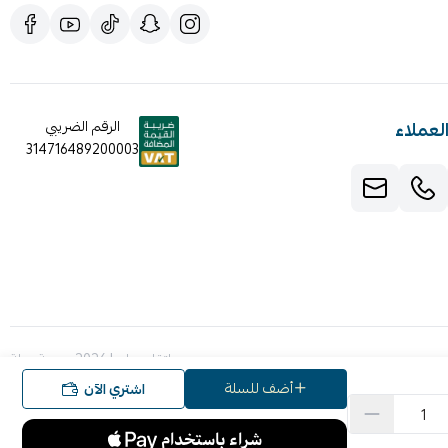
لعملاء
الرقم الضريبي
314716489200003
صنع بإتقان على | 2026
منصة سلة
أضف للسلة
اشتري الآن