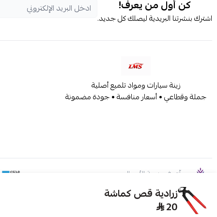
كن أول من يعرف!
اشترك بنشرتنا البريدية ليصلك كل جديد.
زينة سيارات ومواد تلميع أصلية
جملة وقطاعي • أسعار منافسة • جودة مضمونة
موثّق في منصة الأعمال
زرادية قص كماشة
20