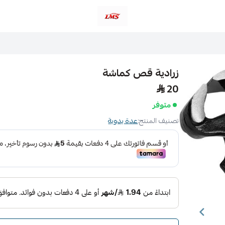
متجر لمسات الشرقية لزينة سيارات LMS
زرادية قص كماشة
20
متوفر
تصنيف المنتج:
عدة يدوية