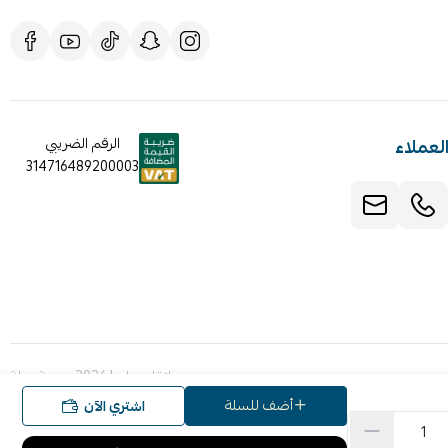
لعملاء
الرقم الضريبي
314716489200003
صنع بإتقان على | 2026
منصة سلة
أضف للسلة
اشتري الآن