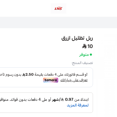
متجر لمسات الشرقية لزينة سيارات LMS
ربل تظليل ازرق
10
متوفر
تصنيف المنتج: