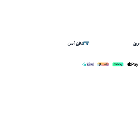
يع
دفع آمن