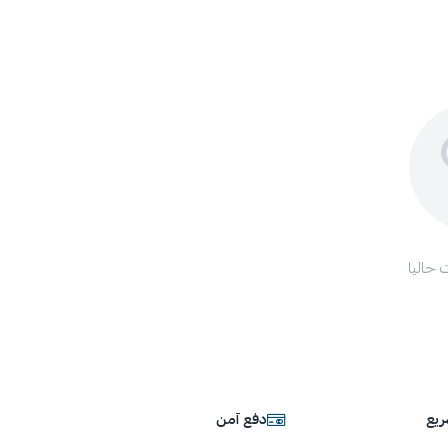
 حاليا
يع
دفع آمن