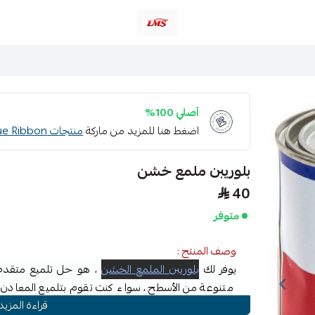
متجر لمسات الشرقية لزينة سيارات LMS
أصلي 100%
اضغط هنا للمزيد من ماركة
منتجات Blue Ribbon للسيارات
بلوريبن ملمع خشن
40
متوفر
وصف المنتج :
يوفر لك
بلوريبن الملمع الخشن
، هو حل تلميع متقدم 
متنوعة من الأسطح ، سواء كنت تقوم بتلميع المعادن أو
قراءة المزيد
خشن
يقدم نتائج متسقة في كل مرة ونتائج عالية الجودة. ا