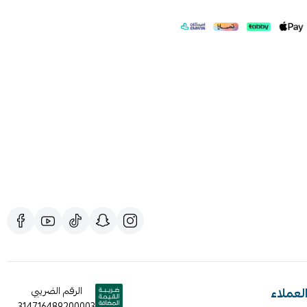
لعملاء
الرقم الضريبي
314716489200003