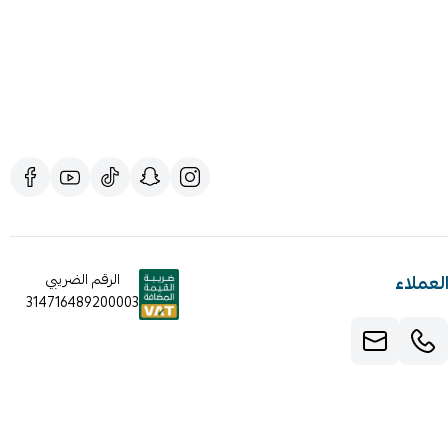
لعملاء
الرقم الضريبي
314716489200003