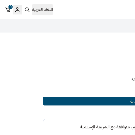
0
اللغة:
العربية
ديدية.
ل الصدأ القوي سافي واكس فهو يعالج بسهولة الصدأ
العالق بالحديد، ويحمي الأسطح المعدنية من الرطوبة والعناصر المسببة للتآكل الأخرى. 2. الحماية القصوى
ن التأثيرات الضارة للرطوبة والتآكل باستخدام