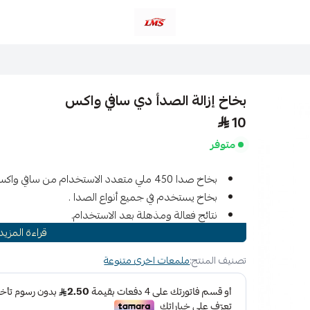
متجر لمسات الشرقية لزينة سيارات LMS
بخاخ إزالة الصدأ دي سافي واكس
10
متوفر
بخاخ صدا 450 ملي متعدد الاستخدام من سافي و اكس.
بخاخ يستخدم في جميع أنواع الصدا .
نتائج فعالة ومذهلة بعد الاستخدام.
قراءة المزيد
مصنوع من مواد ذات قوة في إزالة الصدا .
مناسب للسيارة واقفال الابواب وللمعدات الصغيرة الح
تصنيف المنتج:
ملمعات اخرى متنوعة
1. قوة إزالة الصدأ: قل وداعًا للصدأ العنيد مع رذاذ مزي
للأسطح المعدنية: قم بحماية أسطحك المعدنية الثمينة م