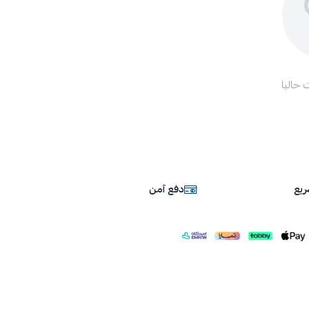
 حاليا
يع
دفع آمن