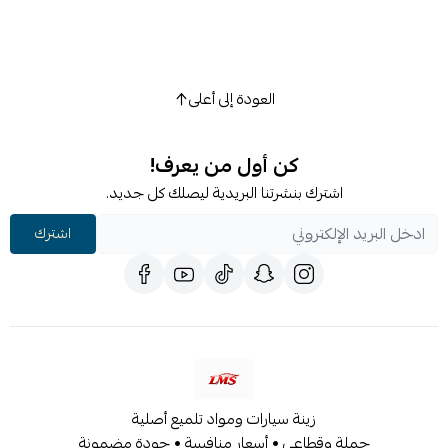
والاستجابة المحسنة للخانق وزيادة القوة مع Asy Delco
Carbure
الصفحة الرائيسية
منظفات
العودة إلى أعلى
كن أول من يعرف!
اشترك بنشرتنا البريدية ليصلك كل جديد.
اشترك
زينة سيارات ومواد تلميع أصلية
جملة وقطاعي • أسعار منافسة • جودة مضمونة