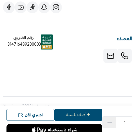
لعملاء
الرقم الضريبي
314716489200003
صنع بإتقان على | 2026
منصة سلة
أضف للسلة
اشتري الآن