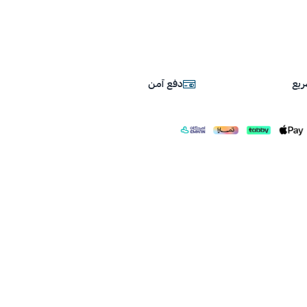
يع
دفع آمن