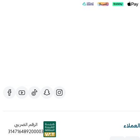
لعملاء
الرقم الضريبي
314716489200003