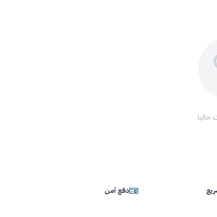
 حاليا
يع
دفع آمن