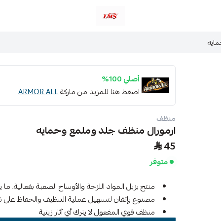
متجر لمسات الشرقية لزينة سيارات LMS
مايه
أصلي 100%
اضغط هنا للمزيد من ماركة
ARMOR ALL
منظف
ارمورال منظف جلد وملمع وحمايه
45
متوفر
منتج يزيل المواد اللزجة والأوساخ الصعبة بفعالية، ما يت
مصنوع بإتقان لتسهيل عملية التنظيف والحفاظ على ن
منظف قوي المفعول لا يترك أي آثار زيتية