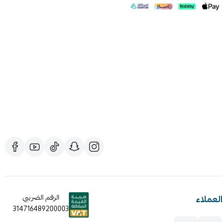
لعملاء
الرقم الضريبي
314716489200003