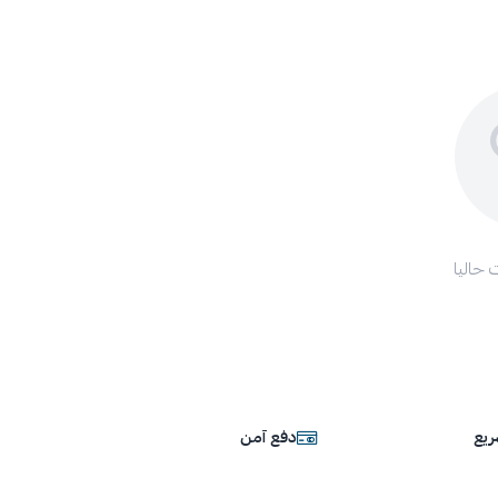
 حاليا
يع
دفع آمن