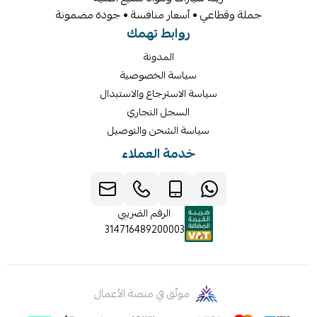
جملة وقطاعي • أسعار منافسة • جودة مضمونة
روابط تهمك
المدونة
سياسة الخصوصية
سياسة الاسترجاع والاستبدال
السجل التجاري
سياسة الشحن والتوصيل
خدمة العملاء
الرقم الضريبي
314716489200003
موثّق في منصة الأعمال