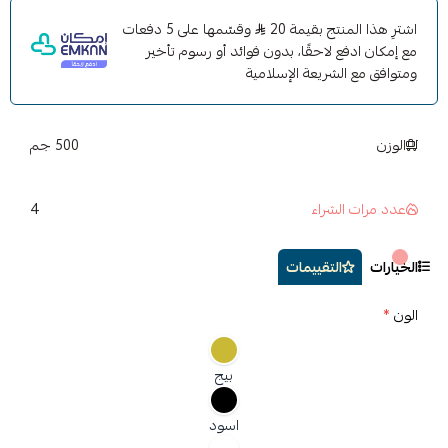
✔ تصميم أنيق بشعار هيونداي
اشترِ هذا المنتج بقيمة 20
وقسّمها على 5 دفعات
✔ مناسبة لمعظم موديلات هيونداي
مع إمكان ادفع لاحقًا، بدون فوائد أو رسوم تأخير
✔ تركيب سريع خلال دقائق بدون أدوات
ومتوافق مع الشريعة الإسلامية
✔ تثبيت قوي لا يتحرك أثناء القيادة
✔ خامات مريحة للجلوس الطويل
الوزن
500 جم
4
عدد مرات الشراء
الخيارات
التقييمات
الون
*
بيج
اسود