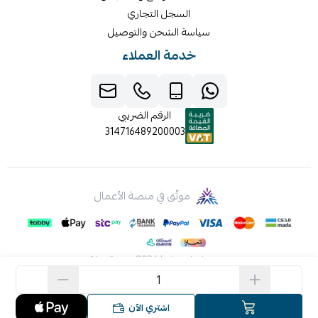
السجل التجاري
سياسة الشحن والتوصيل
خدمة العملاء
الرقم الضريبي
314716489200003
موثّق في منصة الأعمال
صنع بإتقان على | 2026
منصة سلة
اشتري الآن