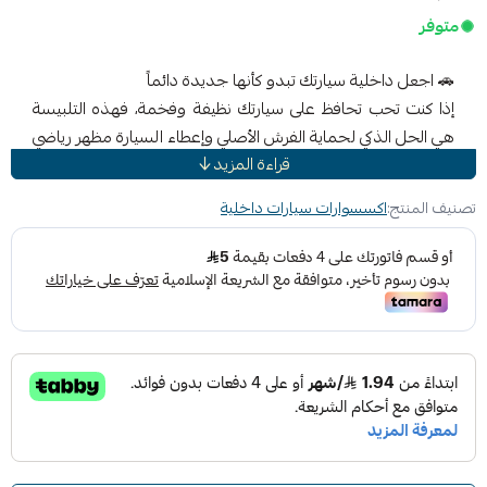
متوفر
🚗 اجعل داخلية سيارتك تبدو كأنها جديدة دائماً
إذا كنت تحب تحافظ على سيارتك نظيفة وفخمة، فهذه التلبيسة
هي الحل الذكي لحماية الفرش الأصلي وإعطاء السيارة مظهر رياضي
قراءة المزيد
فاخر خلال دقائق.
تم تصميم تلبيسة مقاعد هيونداي لتمنحك مزيج مثالي بين
تصنيف المنتج:
اكسسوارات سيارات داخلية
الحماية + الأناقة + الراحة بدون تكلفة عالية أو تركيب معقد.
✨لماذا تحتاج تلبيسة المقاعد؟
تحمي الفرش الأصلي من البقع والانسكابات
تقلل حرارة المقاعد في الصيف
تمنع تشققات الجلد وتلف القماش
تحافظ على قيمة السيارة عند إعادة البيع
تعطي شكل داخلي فاخر مثل سيارات الوكالة
⭐ المميزات الرئيسية
✔ مقاومة للماء والبقع وسهلة التنظيف