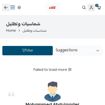
0
متجر لمسات الشرقية لزينة سيارات LMS
شماسيات وتظليل
Home
شماسيات وتظليل
Filter
Failed to load more 😢
Mohammed Abdulqader