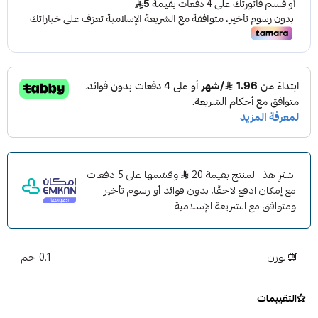
أفضل في الطريق حتى في الرحلات الطويلة أو أجواء الصيف الحارة.
لا يقتصر دوره على الجمال فقط، بل يعمل أيضاً على حماية المقود
الأصلي من التقشّر والخدوش والحرارة، ويحافظ على مظهره
الجديد لفترة أطول. تركيب الغطاء يتم خلال ثوانٍ بدون أدوات،
ليناسب معظم مقود السيارات بسهولة ويمنح المقصورة لمسة
فخامة فورية.
إذا كنت تبحث عن تحسين شكل المقصورة وإحساس القيادة
بأبسط طريقة ممكنة، فهذا
الغطاء هو الخيار الذكي الذي يجمع
بين الأناقة والراحة والحماية في منتج واحد.
اشترِ هذا المنتج بقيمة 20
وقسّمها على 5 دفعات
مع إمكان ادفع لاحقًا، بدون فوائد أو رسوم تأخير
ومتوافق مع الشريعة الإسلامية
الوزن
0.1 جم
التقييمات