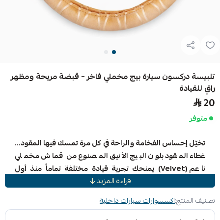
تلبيسة دركسون سيارة بيج مخملي فاخر – قبضة مريحة ومظهر
راقٍ للقيادة
20
متوفر
تخيّل إحساس الفخامة والراحة في كل مرة تمسك فيها المقود…
غطاء المقود بلون البيج الأنيق المصنوع من قماش مخملي
ناعم (Velvet) يمنحك تجربة قيادة مختلفة تماماً منذ أول
قراءة المزيد
استخدام.
تم تصميمه ليضيف لمسة راقية لداخلية سيارتك مع إحساس
تصنيف المنتج:
اكسسوارات سيارات داخلية
ناعم ومريح لليد، حيث يساعد القماش المخملي على تقليل
التعرّق ومنع الانزلاق أثناء القيادة، ليمنحك قبضة ثابتة وتحكم