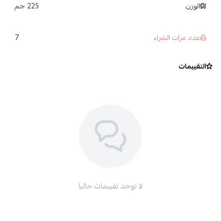
وتكويرها، مما يساعد على بقاء السيارة نظيفة لفترة أطول.
الوزن
225 جم
طريقة الاستخدام
اغسل السيارة جيدًا باستخدام
شامبو كارواكس®
لضمان
7
عدد مرات الشراء
سطح نظيف وخالٍ من الشحوم.
رجّ العبوة جيدًا قبل الاستخدام.
التقييمات
ضع كمية مناسبة من
Hydro Polish
على إسفنجة تلميع.
وزّع المنتج بحركات دائرية متساوية على مساحة تتراوح بين
0.5 – 1 متر مربع
.
أضف المزيد عند الحاجة.
اترك المنتج ليجف قليلًا.
قم بالتلميع باستخدام قطعة قماش
CarwaxX Buff & Dry
من الألياف الدقيقة للحصول على أعلى لمعان.
✔️ مناسب للاستخدام اليدوي وآلات التلميع.
لا توجد تقييمات حاليا
ملاحظة هامة
لا يُستخدم على الأسطح الساخنة أو تحت أشعة الشمس المباشرة.