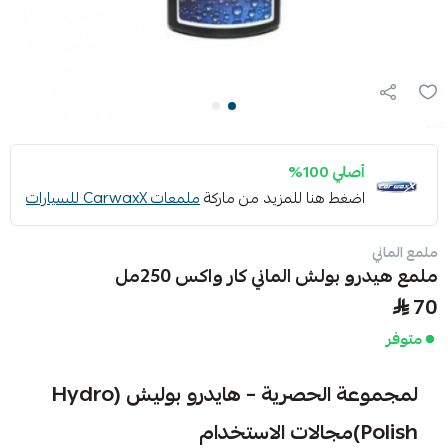
أصلي 100%
اضغط هنا للمزيد من ماركة
ملمعات CarwaxX للسيارات
ملمع الماني
ملمع هيدرو بولش الماني كار واكس 250مل
70
متوفر
لمجموعة الحصرية – هايدرو بوليش (Hydro
Polish)
مجالات الاستخدام