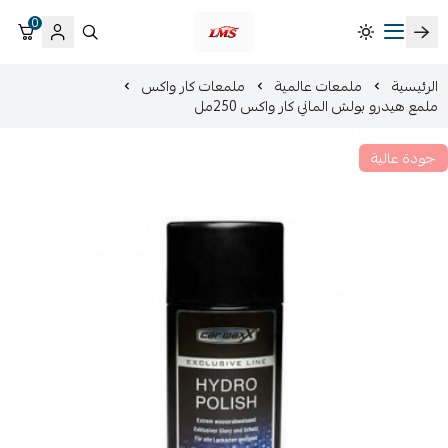
0
متجر لمسات الشرقية لزينة سيارات LMS
الرئيسية
ملمعات عالمية
ملمعات كار واكس
ملمع هيدرو بولش الماني كار واكس 250مل
جودة عالية