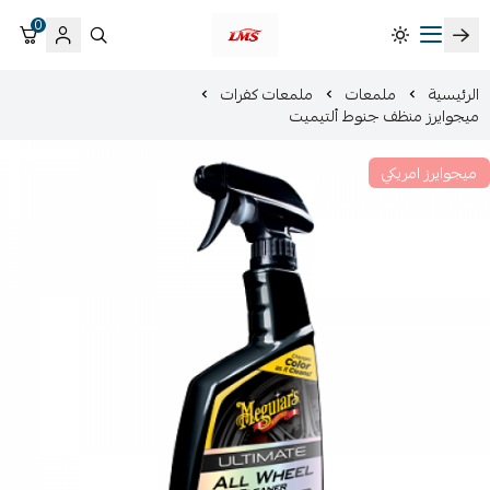
0
متجر لمسات الشرقية لزينة سيارات LMS
الرئيسية
ملمعات
ملمعات كفرات
ميجوايرز منظف جنوط ألتيميت
ميجوايرز امريكي