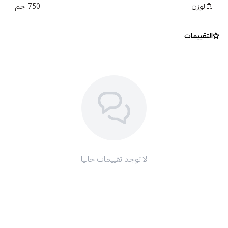
الوزن
750 جم
التقييمات
لا توجد تقييمات حاليا