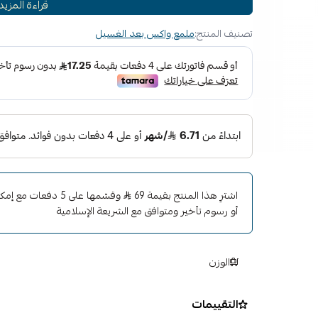
قراءة المزيد
الطلاء اللامع
تركيبة محسنة تخلق لمعانًا أكثر إشراقًا وتترك انعكاسات أع
تصنيف المنتج:
ملمع واكس بعد الغسيل
تتضمن العبوة أداة تطبيق رغوة ناعمة عالية الجودة
Action
تركيبة محسّنة تترك انعكاسات أعمق وتألقًا لامعًا
مزيج خاص من الكرنوبا بالإضافة إلى طبقة شفافة آمنة لحما
يغمق اللون بشكل كبير لإبراز الثراء الكامل للطلاء
يخلق انعكاسات واضحة وحادة
اشترِ هذا المنتج بقيمة 69
وقسّمها على 5 دفعات
أو رسوم تأخير ومتوافق مع الشريعة الإسلامية
الوزن
التقييمات