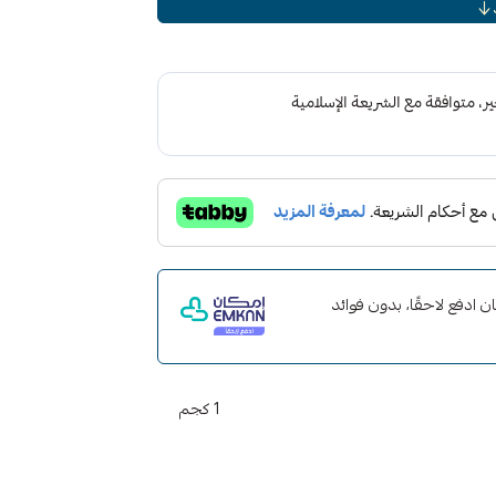
مق
ينزلق بسهولة وإيقافه ، ويمكن وضعه يدويًا أو صاقل DA مثل جهاز تلميع Meguiar's MT300 Dual
ية البوليمرات
 مع إمكان ادفع لاحقًا، بدون فوائد
1 كجم