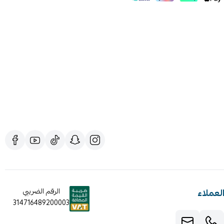
لعملاء
الرقم الضريبي
314716489200003