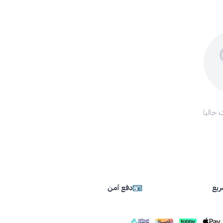
 حاليا
يع
دفع آمن