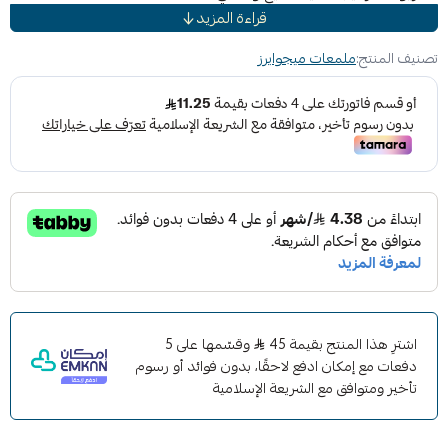
قراءة المزيد
ينتج لمعانًا شديد اللمعان
ينظف ويحمي في خطوة واحدة سهلة
تصنيف المنتج:
ملمعات ميجوايرز
آمن وفعال على الطلاء الشفاف والطلاء أحادي المرحلة
يخلق حاجزًا قربانيًا على البيئة
سهل في الاستخدام من شمع كرنوبا التقليدي
يمكن استخدامه باليد ، أو المدارية ، أو الملمع ثنائي الفعل
ينظف بشكل فعال وآمن الملوثات والعيوب السطحية
أوراق الطلاء مع لمعان شديد
اشترِ هذا المنتج بقيمة 45
وقسّمها على 5
دفعات مع إمكان ادفع لاحقًا، بدون فوائد أو رسوم
تأخير ومتوافق مع الشريعة الإسلامية