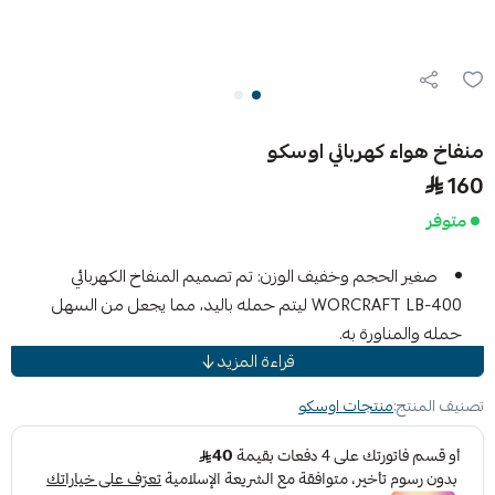
منفاخ هواء كهربائي اوسكو
160
متوفر
صغير الحجم وخفيف الوزن: تم تصميم المنفاخ الكهربائي
WORCRAFT LB-400 ليتم حمله باليد، مما يجعل من السهل
حمله والمناورة به.
قراءة المزيد
تدفق هواء قوي: مع سرعات قابلة للتعديل تتراوح من 6000
إلى 14000 دورة في الدقيقة وتدفق هواء يبلغ 3 أمتار مكعبة في
تصنيف المنتج:
منتجات اوسكو
الدقيقة، يضمن هذا المنفاخ تنظيفًا فعالاً وسريعًا.
استخدام متعدد الاستخدامات: مثالي لإزالة الغبار والحطام
والأوراق والقصاصات من ورشة العمل والفناء الخلفي والممرات