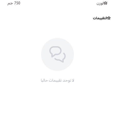
الوزن
البودرة لإزالته من الزجاج ، وتلميع السيارة لإزالته من اللمسة
750 جم
النهائية.
التقييمات
لا توجد تقييمات حاليا