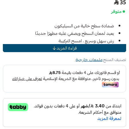
35
متوفر
ضمادة سطح خالية من السيليكون
يعيد لمعان السطح ويضفي عليه مظهرًا جديدًا
رش سهل وسريع ، امسح التركيبة
قراءة المزيد
مثالي للمحركات والإطارات والمطاط والبلاستيك والفينيل
ثلاثية الأبعاد غير المصنوعة من السيليكون لمسة نهائية شديدة
تصنيف المنتج:
ملمعات خارجية
اللمعان واللمعان على الإطارات والتشذيب وقوالب الجسم
والمناطق التي يصعب تفصيلها مثل الشوايات البلاستيكية السوداء.
توفر هذه التركيبة القائمة على الماء لزوجة رقيقة مما يجعلها
مثالية للتطبيق السريع بالرش لسهولة ارتداء الملابس مثل الجدران
الجانبية للإطارات والمناطق التي يصعب الوصول إليها مثل
الشوايات البلاستيكية الأمامية ذات التصميمات المعقدة. تمكنك
3D Non-Silicone Dressing من إعطاء أي سيارة يعمل متجرك
على إرضاء العملاء ، واللمسات الأخيرة التي يحبها الجميع.
يعني وجود ثلاثي الأبعاد على السطح الخارجي للزجاجة أنه يمكنك