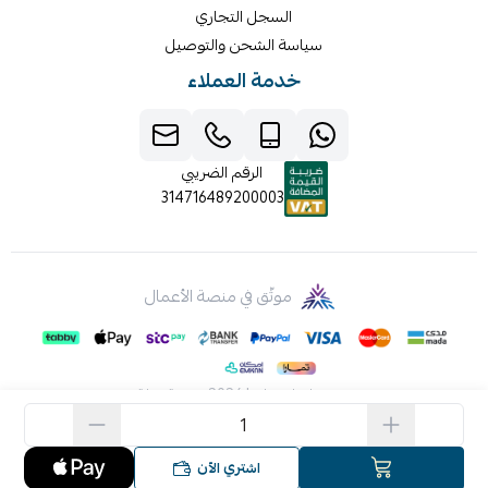
السجل التجاري
سياسة الشحن والتوصيل
خدمة العملاء
الرقم الضريبي
314716489200003
موثّق في منصة الأعمال
صنع بإتقان على | 2026
منصة سلة
اشتري الآن