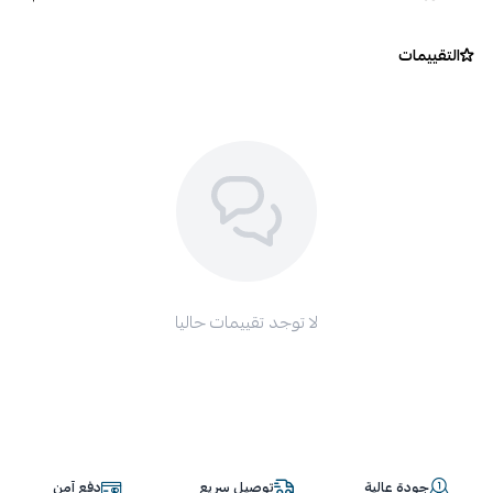
الخارجية)
قم بتركه يجف للحصول على لمعان عالي او قم بمسحه بفوطة
التقييمات
مايكروفايبر بعد التوزيع بدقيقتين للحصول على مظهر ذو عمق
لون و بدون لمعان
لا توجد تقييمات حاليا
جودة عالية
توصيل سريع
دفع آمن