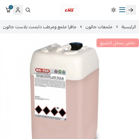
0
متجر لمسات الشرقية لزينة سيارات LMS
الرئيسية
ملمعات جالون
مافرا ملمع ومرطب دايمنت بلاست جالون
خاص بمحل التلميع