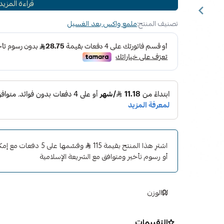
قراءة المزيد
قد يكون تطبيقهم مكلفًا وصعبًا. لقد جعلنا الأمر بسي
SiO2 (ثاني أكسيد السيليكون) و
تصنيف المنتج:
ملمع واكس بعد الغسيل
القوية حماية طويلة الأمد من العناصر وخرز الماء الذ
الحقيقي والعمق الشديد والمظهر اللامع السائل الذي يش
كمعزز للمادة المانعة للتسرب أو طلاء السيراميك الموجو
والحماية.
اشترِ هذا المنتج بقيمة 115
وقسّمها على 5 دفعات
أو رسوم تأخير ومتوافق مع الشريعة الإسلامية
الوزن
التقييمات