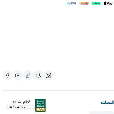
لعملاء
الرقم الضريبي
314716489200003