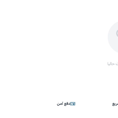
 حاليا
يع
دفع آمن