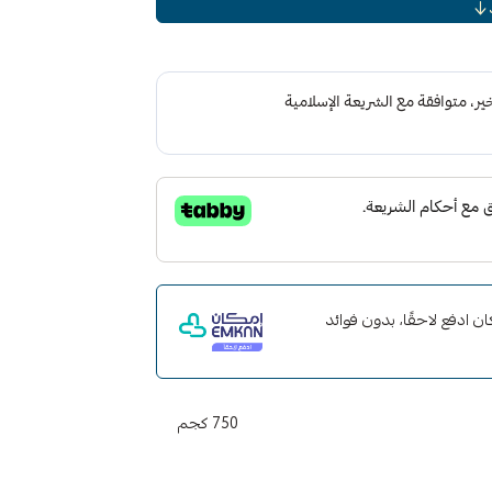
طًا، ما عليك سوى الرش والمسح باستخدام مزيج
TiO2 (ثاني أكسيد التيتانيوم) الذي يغير قواعد اللعبة. توفر هذه المجموعة
ي لا هوادة فيه، دون التضحية بالوضوح البصري
به زجاج السيراميك. استخدمه كمنتج مستقل، أو
د لديك. ضعيه على طبقات لزيادة العمق والمتانة
 مع إمكان ادفع لاحقًا، بدون فوائد
750 كجم