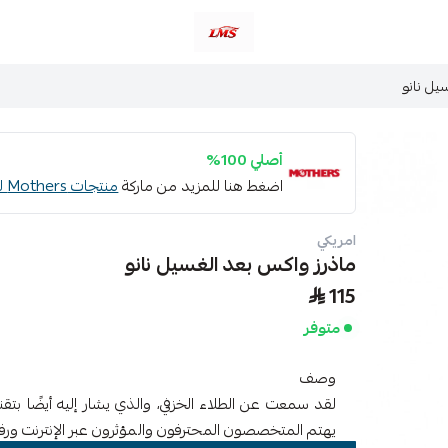
متجر لمسات الشرقية لزينة سيارات LMS
يل نانو
أصلي 100%
اضغط هنا للمزيد من ماركة
منتجات Mothers للسيارات
امريكي
ماذرز واكس بعد الغسيل نانو
115
متوفر
وصف
يهتم المتخصصون المحترفون والمؤثرون عبر الإنترنت ورف